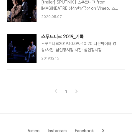
[trailer] SPUTNIK | 스푸트니크 from
IMAGINEATRE 상상만발극장 on Vimeo. 스푸
트니크 SPUTNIK 작/연출 박해성 Created by
2020.05.07
Haesung PARK 출연 CAST 선명균
Myungkyoon SUN 문현정 HyunJung
MOON 김세환 Sehwan KIM 신사랑 Sarang
스푸트니크 2019_기록
SHIN 2019. 10. 09. - 10. 20. 나온씨어터
스푸트니크2019.10.09.-10.20.나온씨어터 영
Naon Theater 제작 상상만발극장 Produced
상/사진: 삼인칭시점 사진: 삼인칭시점
by Contemporary Theatre Company
IMAGINEATRE
2019.12.15
1
Vimeo
Instagram
Facebook
X