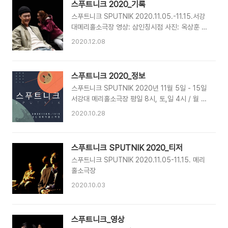
스푸트니크 2020_기록
디자인: 이지연음향디자인: 목소 영상기록: 삼인칭
스푸트니크 SPUTNIK 2020.11.05.-11.15.서강
시점사진기록: 옥상훈조연출: 김상훈제작PD: 이
대메리홀소극장 영상: 삼인칭시점 사진: 옥상훈 사
시은
진: Ⓒ옥상훈
2020.12.08
스푸트니크 2020_정보
스푸트니크 SPUTNIK 2020년 11월 5일 - 15일
서강대 메리홀소극장 평일 8시, 토,일 4시 / 월 공
연 없음 티켓예매: 인터파크, Melon티켓, 대학로
2020.10.28
티켓닷컴 문의: 070-4412-1526 출연: 선명균
문현정 김세환 신사랑 작/연출: 박해성 무대디자
인: 강지혜 조명디자인: 김형연 의상디자인: 홍문
스푸트니크 SPUTNIK 2020_티저
기 분장디자인: 이지연 음향디자인: 목소 영상기
스푸트니크 SPUTNIK 2020.11.05-11.15. 메리
록: 삼인칭시점 사진기록: 옥상훈 조연출, 홍보: 임
홀소극장
서영 제작PD: 이시은
2020.10.03
스푸트니크_영상