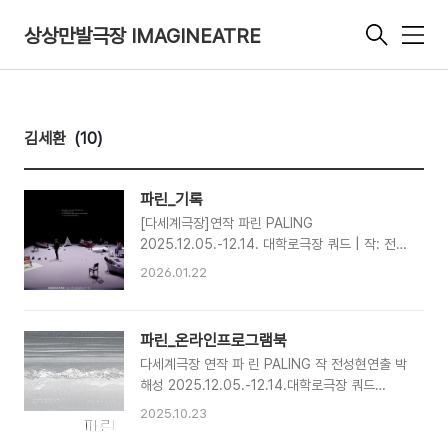
상상만발극장 IMAGINEATRE
메
뉴
김세환
(10)
파린_기록
[다세계극장]연작 파린 PALING
2025.12.05.-12.14. 대학로극장 쿼드 | 작: 전성
현 | 연출: 박해성 | 출연: 선명균 김규도 문현정
2026.01.22
김세환 신사랑 김현 김슬기 | 영상: 삼인칭시점 사
진: 옥상훈
파린_온라인프로그램북
다세계극장 연작 파 린 PALING 작 전성현연출 박
해성 2025.12.05.-12.14.대학로극장 쿼드
QUAD 제작 상상만발극장2순서다세계극장작가
2025.10.23
의 글파린 paling 에 관한 메모출연진창작진제작