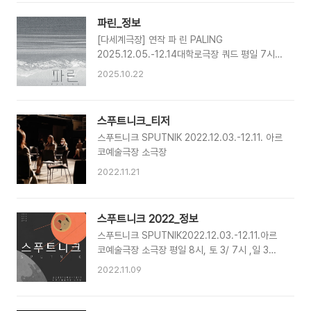
진2026 다세계극장 라인업상상만발극장2다세계
극장[다세계극장]은 우리의 세계와 극장에서 하나
파린_정보
가 아닌 이질적인 세계들이 중첩되고 충돌하며 존
[다세계극장] 연작 파 린 PALING
재하는 불가해한 감각을 포착해 이를 네 명의 연출
2025.12.05.-12.14대학로극장 쿼드 평일 7시
가가 각자의 시선으로 응시하는 상상만발극장의
30분 | 토/일 3시 | 월요일 공연없음티켓예매:
연작 작업입니다. , , , , 작가의 글두 사람이 휘말
2025.10.22
NOL인터파크문의: 070-4412-1526 작: 전성
린 재난에서 한 사람만 살아남았다면 남은 사람은
현연출: 박해성출연: 선명균 김규도 문현정 김세환
자신의 잘못이 아님에도 어느 정도 죄책감을 지니
신사랑 김현 김슬기 무대디자인: 박상봉조명디자
고 살아가게 된다. 생의 반대편으로 가버린 게 자
스푸트니크_티저
인: 김형연사운드디자인: 카입의상디자인: 홍문기
신일 수도 있었다는 공포감, 그럼에도 그게 자신이
스푸트니크 SPUTNIK 2022.12.03.-12.11. 아르
분장디자인: 이지연 조연출: 조서연무대감독: 이라
아니었다는 데서 오는 안도감, 아마..
코예술극장 소극장
임드라마터그: 손원정 김상훈홍보물디자인: 박먼
지영상기록: 삼인칭시점사진기록: 옥상훈 제작
2022.11.21
PD: 이시은제작: 상상만발극장2
스푸트니크 2022_정보
스푸트니크 SPUTNIK2022.12.03.-12.11.아르
코예술극장 소극장 평일 8시, 토 3/ 7시 ,일 3시 /
월 공연 없음티켓예매: 아르코대학로예술극장, 인
2022.11.09
터파크문의: 070-4412-1526 출연: 선명균 문
현정 김세환 신사랑작/연출: 박해성 무대디자인:
강지혜조명디자인: 김형연의상디자인: 홍문기분장