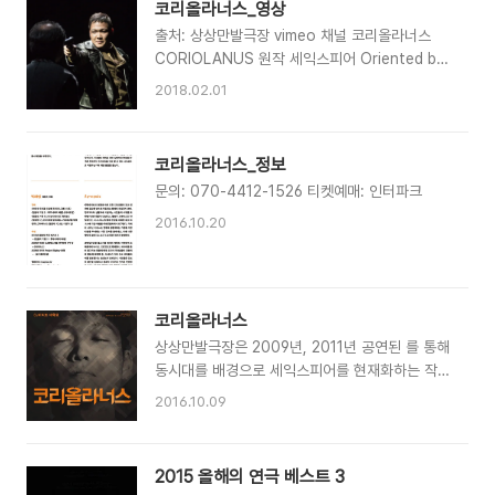
제작: 상상만발극장후원: 한국문화예술위원회 한
코리올라너스_영상
일,공휴일 4시 / 월 공연없음 아르코예술극장 소
국콘텐츠진흥원 공연예술 창작산실 올해의 레퍼토
출처: 상상만발극장 vimeo 채널 코리올라너스
극장 출연: 신안진 선명균 주혜원 조성현 신지우
리 2019 예..
CORIOLANUS 원작 세익스피어 Oriented by
작/연출: 박해성 무대디자인: 강지혜 조명디자인:
W.Shakespeare작/연출 박해성 Created by
김형연 음향디자인: 정혜수 조연출: 오태광 영상다
2018.02.01
Haesung PARK출연 CAST강명주 Myungjoo
큐먼트: 삼인칭시점 제작PD: 이시은 제작: 상상만
KANG신안진 Anjin SHIN선명균 Myungkyoon
발극장 후원: 서울문화재단 티켓예매: 한국문화예
SUN최요한 Yohan CHOI허정도 Jungdo HUR
술위원회 , 인터파크 문의: 070-4412-1526
코리올라너스_정보
김훈만 Hoonman KIM변효준 Hyojoon BYUN
문의: 070-4412-1526 티켓예매: 인터파크
김현 Hyun KIM2016.10.18-30CJ 아지트 대학
로CJ Azit Daehakro제작 상상만발극장
2016.10.20
Produced by Contemporary Theatre
Company,
IMAGINEATREhttp://fb.com/imagineatre
코리올라너스
상상만발극장은 2009년, 2011년 공연된 를 통해
동시대를 배경으로 세익스피어를 현재화하는 작업
을 시작했습니다. 2016년 초연되는 는 의 뒤를 잇
2016.10.09
는 연작으로, 비극을 넘어 현대 미디어 정치의 격
랑 속에서 영웅과 반영웅의 경계 위에서 위태롭게
진동하는 인물들을 차갑게 응시합니다. 코리올라
2015 올해의 연극 베스트 3
너스 2016년 10월 18일 - 30일 CJ아지트 대학