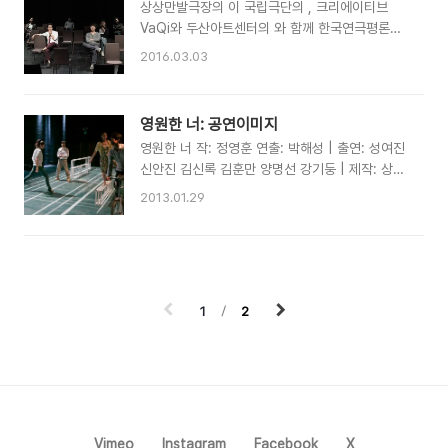
상상만발극장의 이 국립극단의 , 크리에이티브
로 출연: 강명주 신안진 선명균 최요한 허정도 김
VaQi와 두산아트센터의 와 함께 한국연극평론가
훈만 변효준 김현 재구성/연출: 박해성 무대/조명
협회 "2015 올해의 연극 베스트 3"로 선정되었습
디자인: 김형연 영상/음향디자인: 윤민철 의상디자
2016.03.03
니다. 함께 작업한 모두가 관객, 동료 여러분께 감
인: 조상경 분장디자인: 이지연 다큐먼트: 장우제
사드립니다.
조연출/무대감독: 장한새 조연출보: 이혜리 기획:
이시은 문의: 070-4412-1526 티켓예매: 인터
영원한 너: 공연이미지
파크 공연장소: 아래 약도
영원한 너 작: 정영훈 연출: 박해성 | 출연: 성여진
신안진 김신록 김훈만 양명선 강기둥 | 제작: 상상
만발극장아르코예술극장 소극장 | 2012년 7월 4
2013.01.29
일 - 15일
1
2
Vimeo
Instagram
Facebook
X