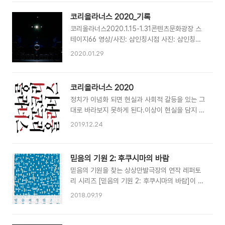
코리올라너스 2020_기록
코리올라너스2020.1.15-1.31콘텐츠문화광장 스
테이지66 영상/사진: 삼인칭시점 사진: 삼인칭시
점
2020.01.29
코리올라너스 2020
정치가 이념화 되면 현실과 사회적 갈등을 있는 그
대로 바라보지 못하게 된다.이상이 현실을 담지 않
는 것과 마찬가지로, 이념 역시 현실을 외면하거나
2019.12.24
왜곡한다. 대의 민주주의와 미디어정치, 국가에 대
한 또 한번의 응시 코리올라너스 2020. 01. 15. -
01. 31.콘텐츠문화광장 스테이지66 원작: 세익스
믿음의 기원 2: 후쿠시마의 바람
피어 재창작/연출: 박해성출연: 강명주 백익남 신
믿음의 기원을 찾는 상상만발극장의 연작 레퍼토
안진 선명균 최요한 김훈만 변효준 김현무대: 김형
리 시리즈 [믿음의 기원 2: 후쿠시마의 바람]이 3
연 강지혜 조명: 김형연 영상/음향: 윤민철 의상:
년만에 돌아옵니다. 극장 안에서 우리는 재난과 과
홍문기 분장: 이지연영상다큐먼트: 삼인칭시점 그
2018.09.19
학, 무한한 자연과 유한한 삶을 통해 우리 자신과
래픽디자인: (주)디자인컴퍼니 장려진조연출: 장한
세계를 돌아봅니다. 믿음의 기원 2: 후쿠시마의 바
새 무대감독: 김슬기 홍보: 임서영제작PD: 이시은
람 2018년 9월 29일 - 10월 7일 평일 8시, 토,