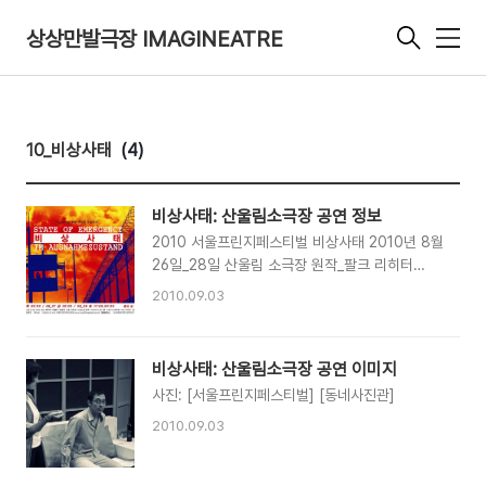
상상만발극장 IMAGINEATRE
메
뉴
10_비상사태
(4)
비상사태: 산울림소극장 공연 정보
2010 서울프린지페스티벌 비상사태 2010년 8월
26일_28일 산울림 소극장 원작_팔크 리히터
Falk Richter 번역_윤성호 김나볏 박해성 연출_
2010.09.03
박해성 출연_레지나 이종무 김형석 조연출_윤성호
드라마터그_김나볏 무대디자인_서지영 조명디자
인_김형연 무대감독_안병식 오퍼레이트_이동준
비상사태: 산울림소극장 공연 이미지
프로듀서_배재휘 제작 상상만발극장
사진: [서울프린지페스티벌] [동네사진관]
2010.09.03