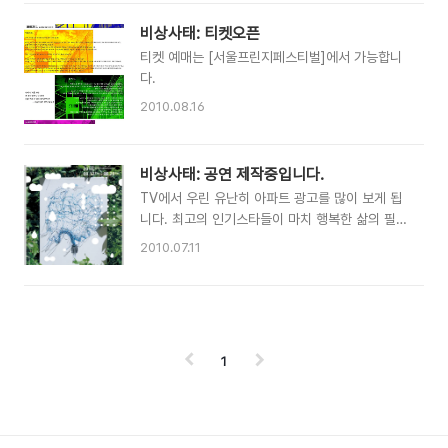
비상사태: 티켓오픈
티켓 예매는 [서울프린지페스티벌]에서 가능합니
다.
2010.08.16
비상사태: 공연 제작중입니다.
TV에서 우린 유난히 아파트 광고를 많이 보게 됩
니다. 최고의 인기스타들이 마치 행복한 삶의 필수
요소인 듯 보여 주는, 모든 것이 다 갖추어져 있고
2010.07.11
안락한 그 아파트에 살기 위해 우린 끊임없이 일을
하고, 은행 이자와 싸우고, 오늘 의 행복을 미룹니
다.길을 지나다 보이는 그 아파트단지는 과연 화려
한 조경의 공원도, 수영장도, 헬스장도 갖춘 궁전
처럼 보입니다. 하지만 진짜 궁전처럼 유난히 성벽
1
도 높습니다. 그 안에 있는 사람들은 바깥의 사람
이 들어오는 게 싫은가 봅니다. TV속 인기스타와
같은 삶을 사는 사람들이 무엇을 무서워하는 것일
까요. 우리는 왜 우리 자신을 중산층이라고 생각하