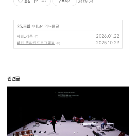
공감
구독하기
'
25_파린
' 카테고리의 다른 글
2026.01.22
파린_기록
(0)
2025.10.23
파린_온라인프로그램북
(0)
관련글