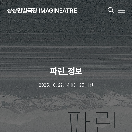
상상만발극장 IMAGINEATRE
메
뉴
파린_정보
2025. 10. 22. 14:03
ㆍ
25_파린