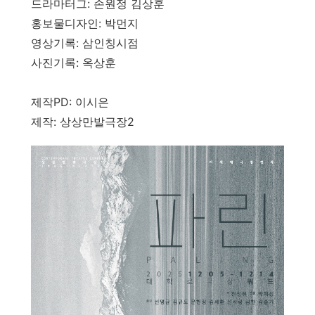
드라마터그: 손원정 김상훈
홍보물디자인: 박먼지
영상기록: 삼인칭시점
사진기록: 옥상훈
제작PD: 이시은
제작: 상상만발극장2