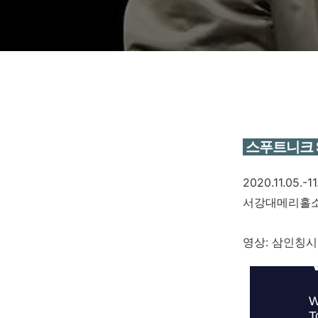
스푸트니크 S
2020.11.05.-11
서강대메리홀
영상: 삼인칭