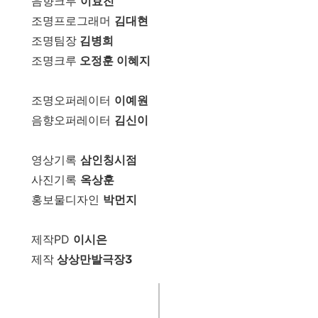
음향크루
이효진
조명프로그래머
김대현
조명팀장
김병희
조명크루
오정훈 이혜지
조명오퍼레이터
이예원
음향오퍼레이터
김신이
영상기록
삼인칭시점
사진기록
옥상훈
홍보물디자인
박먼지
제작PD
이시은
제작
상상만발극장3