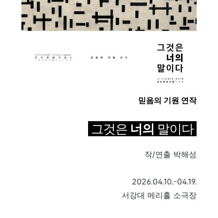
믿음의 기원 연작
그것은
너의
말이다
작/
연출 박해성
2026.04.10.-04.19.
서강대 메리홀 소극장