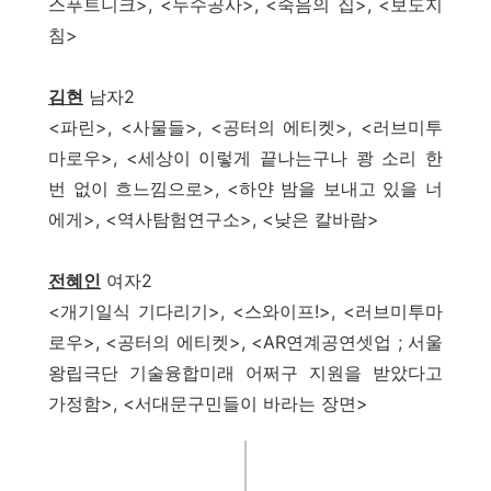
스푸트니크>, <누수공사>, <죽음의 집>, <보도지
침>
김현
남자2
<파린>, <사물들>, <공터의 에티켓>, <러브미투
마로우>, <세상이 이렇게 끝나는구나 쾅 소리 한
번 없이 흐느낌으로>, <하얀 밤을 보내고 있을 너
에게>, <역사탐험연구소>, <낮은 칼바람>
전혜인
여자2
<개기일식 기다리기>, <스와이프!>, <러브미투마
로우>, <공터의 에티켓>, <AR연계공연셋업 ; 서울
왕립극단 기술융합미래 어쩌구 지원을 받았다고
가정함>, <서대문구민들이 바라는 장면>