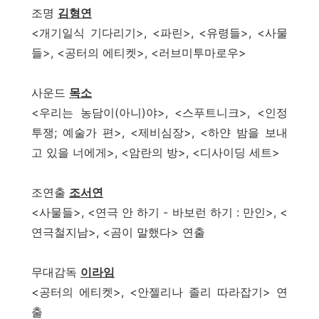
조명
김형연
<개기일식 기다리기>, <파린>, <유령들>, <사물
들>, <공터의 에티켓>, <러브미투마로우>
사운드
목소
<우리는 농담이(아니)야>, <스푸트니크>, <인정
투쟁; 예술가 편>, <제비심장>, <하얀 밤을 보내
고 있을 너에게>, <암란의 방>, <디사이딩 세트>
조연출
조서연
<사물들>, <연극 안 하기 - 바보런 하기 : 만인>, <
연극철지남>, <곰이 말했다> 연출
무대감독
이라임
<공터의 에티켓>, <안젤리나 졸리 따라잡기> 연
출