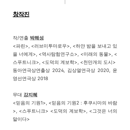
창작진
작/연출
박해성
<파린>, <러브미투마로우>, <하얀 밤을 보내고 있
을 너에게>, <역사탐험연구소>, <미래의 동물>, <
스푸트니크>, <도덕의 계보학>, <천만개의 도시>
동아연극상연출상 2024, 김상열연극상 2020, 윤
영선연극상 2018
무대
강지혜
<믿음의 기원1>, <믿음의 기원2 : 후쿠시마의 바람
>, <스푸트니크> <도덕의 계보학>, <그것은 너의
말이다>