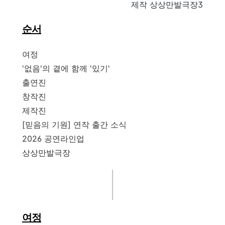
제작 상상만발극장3
순서
여정
'없음'의 곁에 함께 '있기'
출연진
창작진
제작진
[믿음의 기원] 연작 출간 소식
2026 공연라인업
상상만발극장
여정