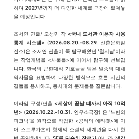
히며
2027년
까지 더 다양한 세계를 극장에 펼쳐놓
을 예정입니다.
조서연 연출/ 오성민 작
<국내 도서관 이용자 사용
통계 시스템>
(
2026.08.20.-08.29.
신촌문화발
전소)은 조서연 연출이 쭉 탐구해왔던 '철지남'이라
는 작업개념을 <사물들>에 이어서 탐구해 선보입
니다. 한국의 근현대적 기호들을 담은 일종의 대체
역사물을 표방하여 다양한 방식으로 흐른 시간의
결들을 응시하고, 동시대의 문제들을 질문합니다.
이라임 구성/연출
<세상이 끝날 때까지 아직 10억
년>
(
2026.10.22.-10.31.
연우소극장
) 은 '노변의
피크닉'을 원작으로 작업한 <공터의 에티켓>에 이
어 스트루가츠키 형제의 소설의 세계관을 다시 한
번 공연화합니다.
SF를 단순한 장르가 아니라 ‘생각